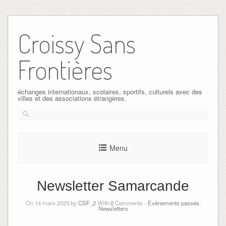
Skip
to
Croissy Sans
content
Frontières
échanges internationaux, scolaires, sportifs, culturels avec des
villes et des associations étrangères.
Menu
Newsletter Samarcande
On 14 mars 2023 by
CSF_2
With
0
Comments -
Evènements passés
,
Newsletters